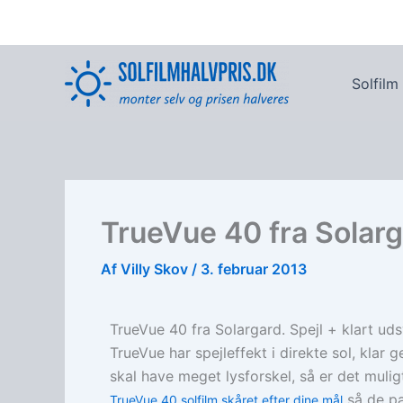
Gå
til
indholdet
Solfilm 
TrueVue 40 fra Solarga
Af
Villy Skov
/
3. februar 2013
TrueVue 40 fra Solargard. Spejl + klart uds
TrueVue har spejleffekt i direkte sol, kla
skal have meget lysforskel, så er det mul
så de pa
TrueVue 40 solfilm skåret efter dine mål