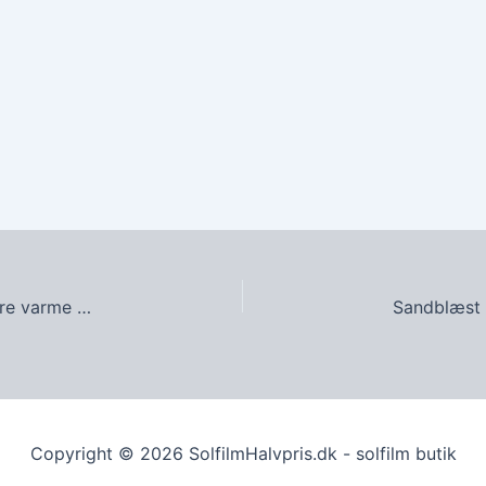
Neutral indvendig fra Solargard – meget lys mindre varme – 342 pr. m2
Copyright © 2026 SolfilmHalvpris.dk - solfilm butik