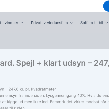
til vinduer
Privatliv vinduesfilm
Solfilm til bil
rd. Spejl + klart udsyn – 247,
yn – 247,6 kr. pr. kvadratmeter
r gennemsyn fra indersiden. Lysgennemgang 40%. Hvis du øn
igt at kigge ud men ikke ind. Bemærk det virker modsat når
sser til ruden.