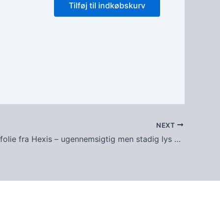
Tilføj til indkøbskurv
NEXT
Sandblæst folie fra Hexis – ugennemsigtig men stadig lys – 131,7 kr. pr. m2